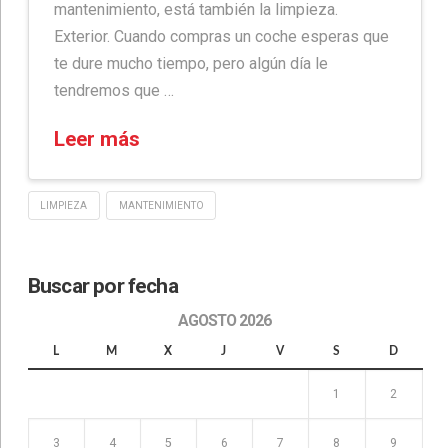
mantenimiento, está también la limpieza.
Exterior. Cuando compras un coche esperas que
te dure mucho tiempo, pero algún día le
tendremos que …
Leer más
LIMPIEZA
MANTENIMIENTO
Buscar por fecha
AGOSTO 2026
L
M
X
J
V
S
D
1
2
3
4
5
6
7
8
9