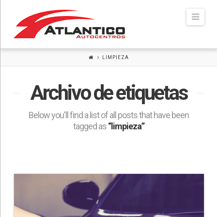
Atlántico
Navi
Autocentros
LIMPIEZA
Archivo de etiquetas
Below you'll find a list of all posts that have been
tagged as
“limpieza”