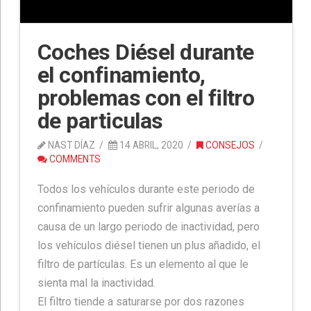
Coches Diésel durante
el confinamiento,
problemas con el filtro
de particulas
NAST DÍAZ
14 ABRIL, 2020
CONSEJOS
COMMENTS
Todos los vehículos durante este periodo de
confinamiento pueden sufrir algunas averías a
causa de un largo periodo de inactividad, pero
los vehículos diésel tienen un plus añadido, el
filtro de partículas. Es un elemento al que le
sienta mal la inactividad.
El filtro tiende a saturarse por dos razones